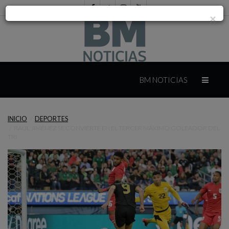
×
INICIO
BM NOTICIAS
INTERNACIONAL
INICIO
DEPORTES
RAÚL JIMÉNEZ SE CONVIERTE EN EL TERCER MÁXIMO GOLEADOR DEL
MÉXICO
TRI
YUCATÁN
CAMPECHE