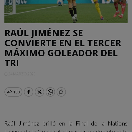
QUINTANA
ROO
RAÚL JIMÉNEZ SE
DEPORTES
CONVIERTE EN EL TERCER
MÁXIMO GOLEADOR DEL
ENTRETENIMIENTO
TRI
OPINIÓN
24 MARZO 2025
Raúl Jiménez brilló en la Final de la Nations
League de la Concacaf al marcar un doblete ante