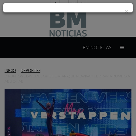
×
INICIO
BM NOTICIAS
INTERNACIONAL
INICIO
DEPORTES
PUNTOS CLAVE DEL GP DE QATAR QUE REAVIVAN EL DRAMA RUMBO A
MÉXICO
ABU DHABI
YUCATÁN
CAMPECHE