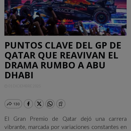
QUINTANA
ROO
DEPORTES
PUNTOS CLAVE DEL GP DE
QATAR QUE REAVIVAN EL
ENTRETENIMIENTO
DRAMA RUMBO A ABU
DHABI
OPINIÓN
01 DICIEMBRE 2025
El Gran Premio de Qatar dejó una carrera
vibrante, marcada por variaciones constantes en