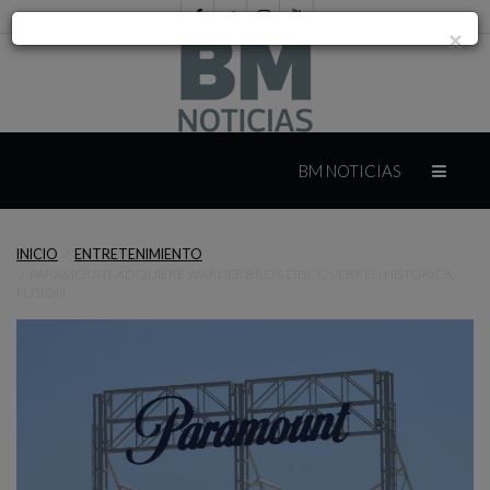
×
INICIO
BM NOTICIAS
INTERNACIONAL
INICIO
ENTRETENIMIENTO
PARAMOUNT ADQUIERE WARNER BROS. DISCOVERY EN HISTÓRICA
MÉXICO
FUSIÓN
YUCATÁN
CAMPECHE