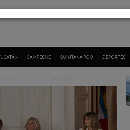
YUCATÁN
CAMPECHE
QUINTANA ROO
DEPORTES
DE AL APARECER CON ROBOT HUMANOIDE