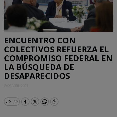
QUINTANA
ROO
DEPORTES
ENCUENTRO CON
COLECTIVOS REFUERZA EL
ENTRETENIMIENTO
COMPROMISO FEDERAL EN
LA BÚSQUEDA DE
OPINIÓN
DESAPARECIDOS
09 ABRIL 2025