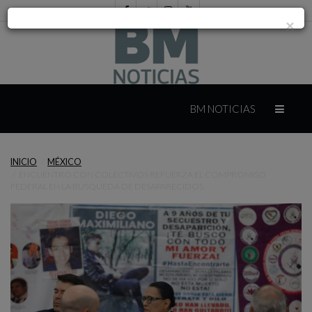
×
INICIO
BM NOTICIAS
INTERNACIONAL
INICIO
MÉXICO
ENCUENTRO CON COLECTIVOS REFUERZA EL COMPROMISO
MÉXICO
FEDERAL EN LA BÚSQUEDA DE DESAPARECIDOS
YUCATÁN
CAMPECHE