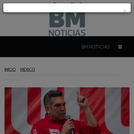
×
INICIO
BM NOTICIAS
INTERNACIONAL
INICIO
MÉXICO
EL PRI CELEBRA TRIUNFO EN DURANGO Y ENDURECE CRÍTICAS A
MÉXICO
MORENA
YUCATÁN
CAMPECHE